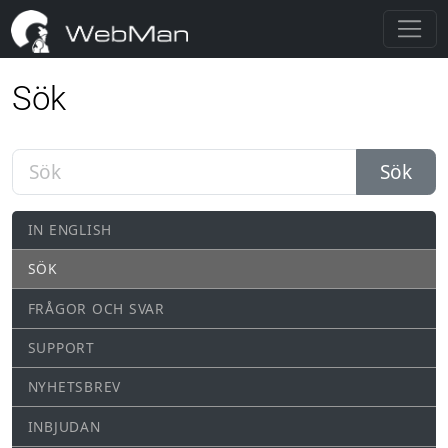
Sök
Sök
IN ENGLISH
SÖK
FRÅGOR OCH SVAR
SUPPORT
NYHETSBREV
INBJUDAN