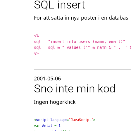
SQL-insert
För att sätta in nya poster i en databas
<%

sql = "insert into users (namn, email)"

sql = sql & " values ('" & namn & "', '" &
%>
2001-05-06
Sno inte min kod
Ingen högerklick
<
script language
=
"JavaScript"
>

var 
Antal 
= 