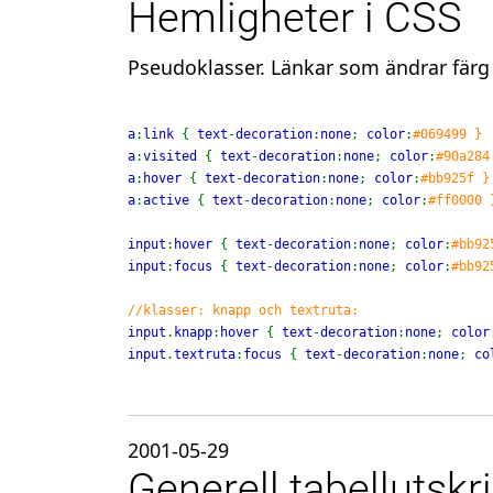
Hemligheter i CSS
Pseudoklasser. Länkar som ändrar färg v
a
:
link 
{ 
text
-
decoration
:
none
; 
color
:
a
:
visited 
{ 
text
-
decoration
:
none
; 
color
:
a
:
hover 
{ 
text
-
decoration
:
none
; 
color
:
a
:
active 
{ 
text
-
decoration
:
none
; 
color
:
#ff0000 }
input
:
hover 
{ 
text
-
decoration
:
none
; 
color
:
input
:
focus 
{ 
text
-
decoration
:
none
; 
color
:
#bb92
input
.
knapp
:
hover 
{ 
text
-
decoration
:
none
; 
color
input
.
textruta
:
focus 
{ 
text
-
decoration
:
none
; 
co
2001-05-29
Generell tabellutskri