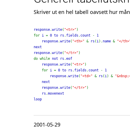
Skriver ut en hel tabell oavsett hur mån
response
.
write
(
"<tr>"
)

for 
i 
= 
0 to rs
.
fields
.
count 
- 
1

    response
.
write
(
"<th>" 
& 
rs
(
i
).
name 
& 
"</th>
next

response
.
write
(
"</tr>"
)

do while 
not rs
.
eof

    response
.
write
(
"<tr>"
)

    for 
i 
= 
0 to rs
.
fields
.
count 
- 
1

        response
.
write
(
"<td>" 
& 
rs
(
i
) & 
"&nbsp;
next

    response
.
write
(
"</tr>"
)

rs
.
movenext

loop
2001-05-29