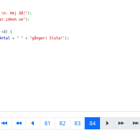
 \n- Hej då!"
);

ar.ideon.se"
);

 
<
3
) { 

Antal 
+ 
" " 
+ 
"gånger! Sluta!"
);

81
82
83
84