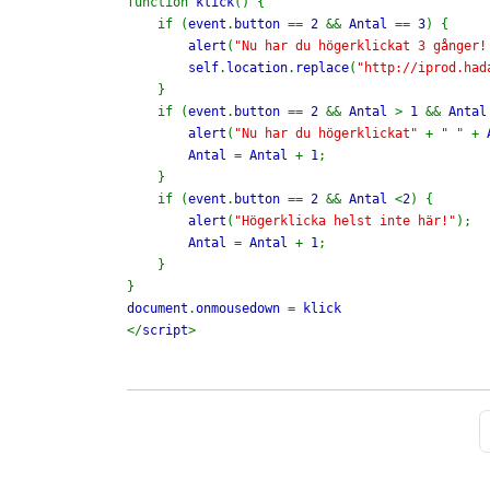
function 
klick
() {

    if (
event
.
button 
== 
2 
&& 
Antal 
== 
3
) { 

alert
(
"Nu har du högerklickat 3 gånger!
self
.
location
.
replace
(
"http://iprod.had
    } 

    if (
event
.
button 
== 
2 
&& 
Antal 
> 
1 
&& 
Antal
alert
(
"Nu har du högerklickat" 
+ 
" " 
+ 
Antal 
= 
Antal 
+ 
1
; 

    }

    if (
event
.
button 
== 
2 
&& 
Antal 
<
2
) { 

alert
(
"Högerklicka helst inte här!"
); 

Antal 
= 
Antal 
+ 
1
;

    }

document
.
onmousedown 
= 
</
script
> 