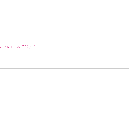
 email & "'); "
