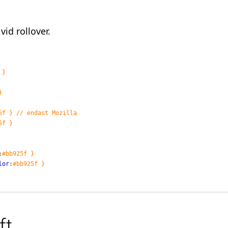
id rollover.


5f }

:
lor
:
#bb925f } 
ft